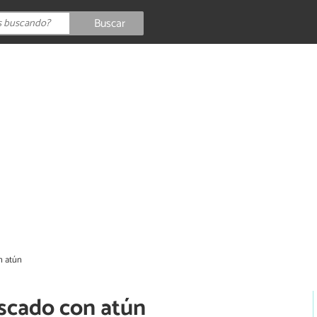
Buscar
n atún
escado con atún