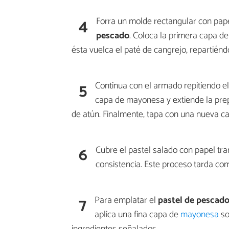
4
Forra un molde rectangular con pap
pescado
. Coloca la primera capa d
ésta vuelca el paté de cangrejo, repartiéndo
5
Continua con el armado repitiendo el
capa de mayonesa y extiende la prep
de atún. Finalmente, tapa con una nueva c
6
Cubre el pastel salado con papel tr
consistencia. Este proceso tarda co
7
Para emplatar el
pastel de pescad
aplica una fina capa de
mayonesa
so