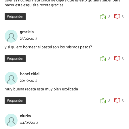
Buenas noches 1 lata chica de cajeta que es esto quisiera saber para
hacer esta esquisita receta.gracias
Responder
0
0
graciela
23/02/2013
y si quiero hornear el pastel son los mismos pasos?
Responder
0
0
isabel citlali
20/10/2012
muy buena receta esta muy bien explicada
Responder
0
0
niurka
04/05/2012