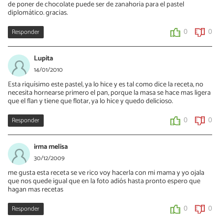
de poner de chocolate puede ser de zanahoria para el pastel
diplomático. gracias.
Responder
0
0
Lupita
14/01/2010
Esta riquísimo este pastel, ya lo hice y es tal como dice la receta, no
necesita hornearse primero el pan, porque la masa se hace mas ligera
que el flan y tiene que flotar, ya lo hice y quedo delicioso.
Responder
0
0
irma melisa
30/12/2009
me gusta esta receta se ve rico voy hacerla con mi mama y yo ojala
que nos quede igual que en la foto adiós hasta pronto espero que
hagan mas recetas
Responder
0
0