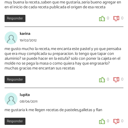
muy buena la receta...saben que me gustaría...seria bueno agregar en
en el inicio de cada receta publicada el origen de esa receta
Responder
0
0
karina
19/02/2012
me gusto mucho la receta, me encanta este pastel y yo que pensaba
que era muy complicada su preparacion. lo tengo que tapar con
aluminio? se puede hacer en la estufa? solo con poner la cajeta en el
molde no se pega la masa o como quiera hay que engrasarlo?
muchas gracias me encantan sus recetas
Responder
0
0
lupita
08/06/2011
me gustaria k me llegen recetas de pasteles,galletas y flan
Responder
0
0