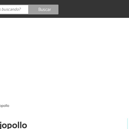
Buscar
jopollo
jopollo