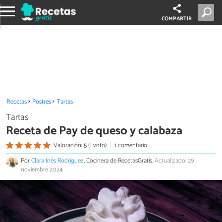
COMPARTIR
Recetas
Postres
Tartas
Tartas
Receta de Pay de queso y calabaza
Valoración: 5 (1 voto)
1 comentario
Por
Clara Inés Rodríguez
, Cocinera de RecetasGratis.
Actualizado: 29
noviembre 2024