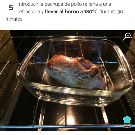
Introducir la pechuga de pollo rellena a una
5
refractaria y
llevar al horno a 180ºC
. durante 30
minutos.