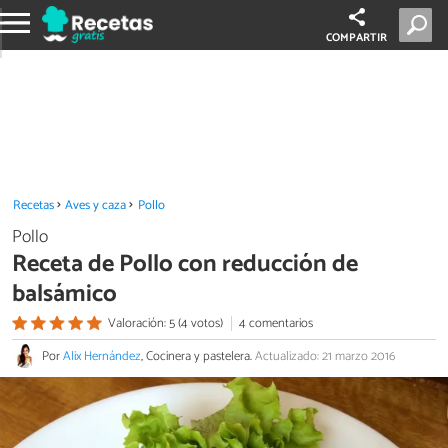
COMPARTIR
Recetas
Aves y caza
Pollo
Pollo
Receta de Pollo con reducción de
balsámico
Valoración: 5 (4 votos)
4 comentarios
Por
Alix Hernández
, Cocinera y pastelera.
Actualizado: 21 marzo 2016