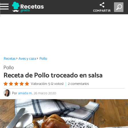
COMPARTIR
Recetas
Aves y caza
Pollo
Pollo
Receta de Pollo troceado en salsa
Valoración: 5 (2 votos)
2 comentarios
Por
amada m.
.
26 marzo 2020