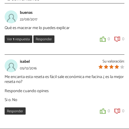
buenas
22/08/2017
Qué es macerar me lo puedes explicar
Ver
1
respuesta
Responder
0
0
Vanessa Romero
23/08/2017
isabel
Su valoración:
Macerar es la acción de dejar en reposo determinados
05/12/2016
ingredientes para que impregnen de sabor otros, por ejemplo,
Me encanta esta reseta es fácil sale económica me facina ¿ es la mejor
dejar macerar la fruta con limón y azúcar o la carne con
reseta no?
determinado aliño. ¡Saludos!
Responde cuando opines
0
0
Si o. No
Responder
0
0