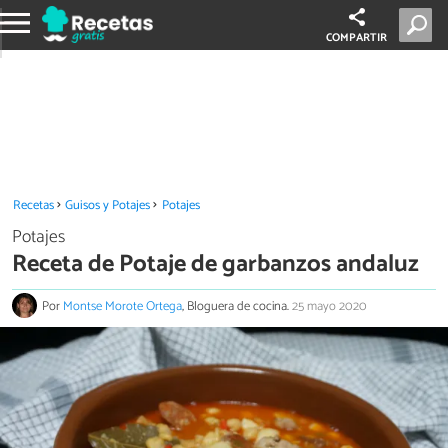
COMPARTIR
Recetas
Guisos y Potajes
Potajes
Potajes
Receta de Potaje de garbanzos andaluz
Por
Montse Morote Ortega
, Bloguera de cocina.
25 mayo 2020