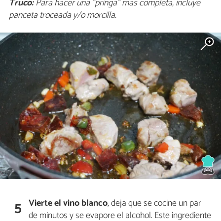
Truco:
Para hacer una "pringá" más completa, incluye
panceta troceada y/o morcilla.
Vierte el vino blanco
, deja que se cocine un par
5
de minutos y se evapore el alcohol. Este ingrediente