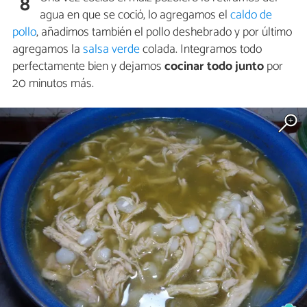
8
agua en que se coció, lo agregamos el
caldo de
pollo
, añadimos también el pollo deshebrado y por último
agregamos la
salsa verde
colada. Integramos todo
perfectamente bien y dejamos
cocinar todo junto
por
20 minutos más.