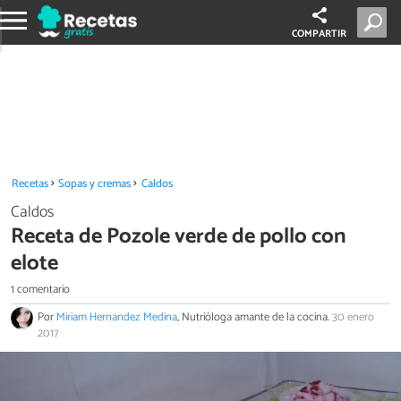
COMPARTIR
Recetas
Sopas y cremas
Caldos
Caldos
Receta de Pozole verde de pollo con
elote
1 comentario
Por
Miriam Hernandez Medina
, Nutrióloga amante de la cocina.
30 enero
2017