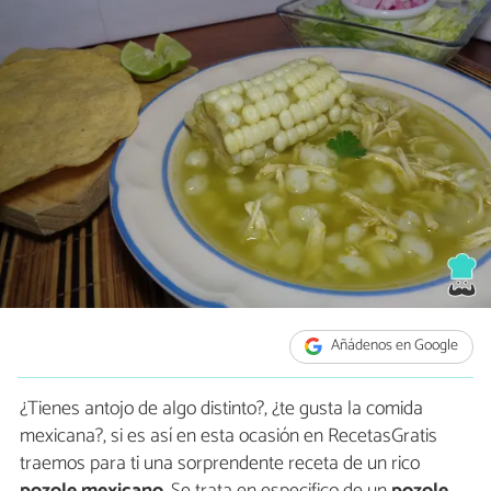
Añádenos en Google
¿Tienes antojo de algo distinto?, ¿te gusta la comida
mexicana?, si es así en esta ocasión en RecetasGratis
traemos para ti una sorprendente receta de un rico
pozole mexicano
. Se trata en especifico de un
pozole