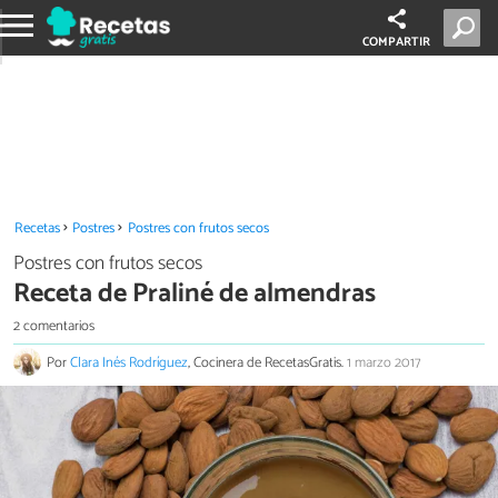
COMPARTIR
Recetas
Postres
Postres con frutos secos
Postres con frutos secos
Receta de Praliné de almendras
2 comentarios
Por
Clara Inés Rodríguez
, Cocinera de RecetasGratis.
1 marzo 2017