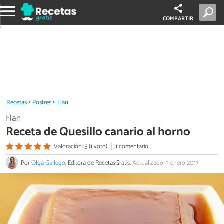
COMPARTIR
Recetas
Postres
Flan
Flan
Receta de Quesillo canario al horno
Valoración: 5 (1 voto)
1 comentario
Por
Olga Gallego
, Editora de RecetasGratis.
Actualizado: 3 enero 2017