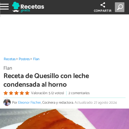
COMPARTIR
Recetas
Postres
Flan
Flan
Receta de Quesillo con leche
condensada al horno
Valoración: 5 (2 votos)
2 comentarios
Por
Eleonor Fischer
, Cocinera y redactora.
Actualizado: 27 agosto 2024