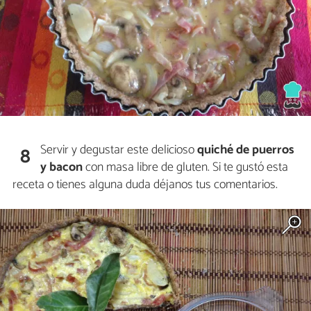
Servir y degustar este delicioso
quiché de puerros
8
y bacon
con masa libre de gluten. Si te gustó esta
receta o tienes alguna duda déjanos tus comentarios.