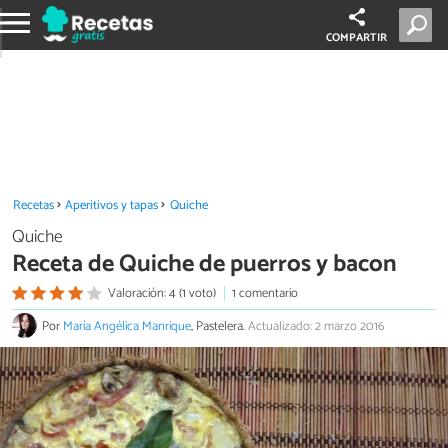
COMPARTIR
Recetas
Aperitivos y tapas
Quiche
Quiche
Receta de Quiche de puerros y bacon
Valoración: 4 (1 voto)
1 comentario
Por
María Angélica Manrique
, Pastelera.
Actualizado: 2 marzo 2016