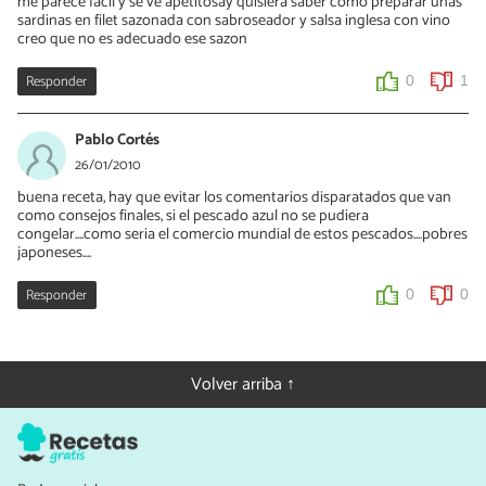
me parece facil y se ve apetitosay quisiera saber como preparar unas
¡Muchas gracias por el apunte!
sardinas en filet sazonada con sabroseador y salsa inglesa con vino
creo que no es adecuado ese sazon
0
0
Responder
0
1
Pablo Cortés
26/01/2010
buena receta, hay que evitar los comentarios disparatados que van
como consejos finales, si el pescado azul no se pudiera
congelar....como seria el comercio mundial de estos pescados....pobres
japoneses....
Responder
0
0
Volver arriba ↑