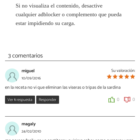
Si no visualiza el contenido, desactive
cualquier adblocker o complemento que pueda
estar impidiendo su carga.
3 comentarios
miguel
Su valoración:
10/09/2016
en la receta no vi que eliminan las viseras o tripas de la sardina
Ver
1
respuesta
Responder
0
0
Cris GRX
12/09/2016
magaly
Hola, Miguel. En este caso, ya estaban limpias por dentro. Pero de
24/02/2010
no ser así es cierto que hay que quitar las vísceras internas.