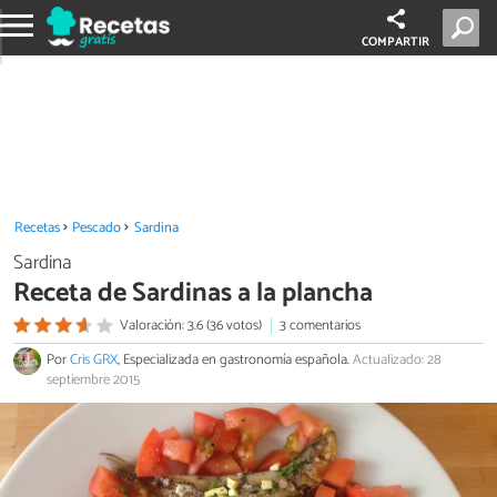
COMPARTIR
Recetas
Pescado
Sardina
Sardina
Receta de Sardinas a la plancha
Valoración: 3.6 (36 votos)
3 comentarios
Por
Cris GRX
, Especializada en gastronomía española.
Actualizado: 28
septiembre 2015