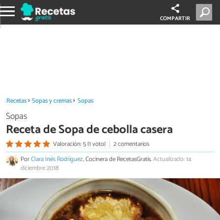
COMPARTIR
Recetas
Sopas y cremas
Sopas
Sopas
Receta de Sopa de cebolla casera
Valoración: 5 (1 voto)
2 comentarios
Por
Clara Inés Rodríguez
, Cocinera de RecetasGratis.
Actualizado: 14
diciembre 2018