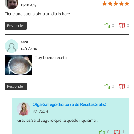
14/11/2019
Tiene una buena pinta un día lo haré
Responder
0
0
sara
10/11/2016
¡Muy buena receta!
Responder
0
0
Olga Gallego (Editor/a de RecetasGratis)
15/11/2016
¡Gracias Sara! Seguro que te quedó riquísima :)
0
1