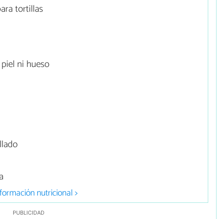
ra tortillas
 piel ni hueso
llado
a
formación nutricional >