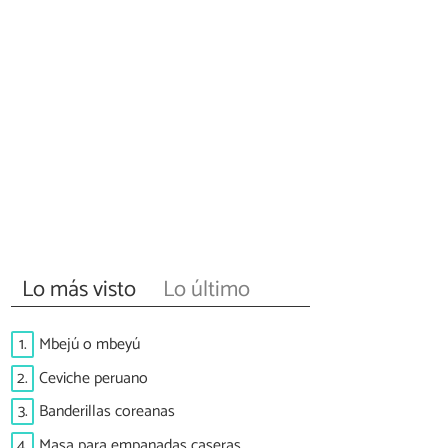
Lo más visto
Lo último
1.
Mbejú o mbeyú
2.
Ceviche peruano
3.
Banderillas coreanas
4.
Masa para empanadas caseras