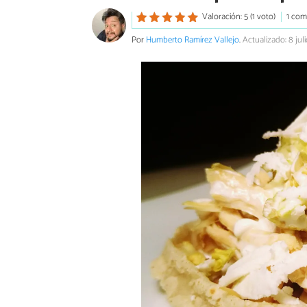
Valoración: 5 (1 voto)
1 com
Por
Humberto Ramírez Vallejo
.
Actualizado: 8 jul