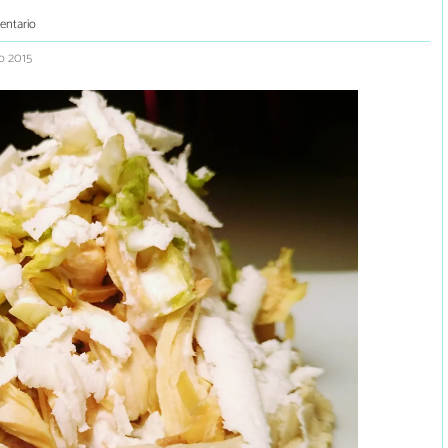
entario
io 2015