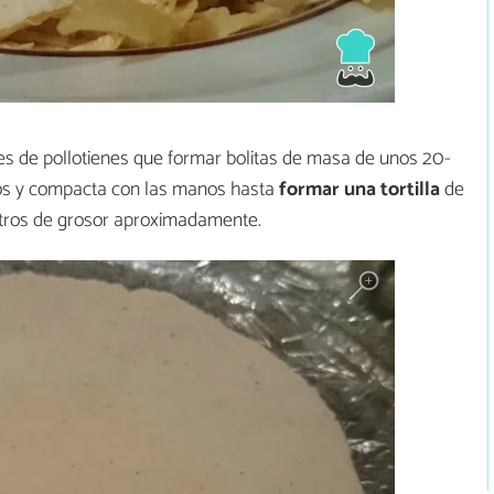
es de pollotienes que formar bolitas de masa de unos 20-
cos y compacta con las manos hasta
formar una tortilla
de
etros de grosor aproximadamente.