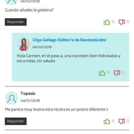
06/02/2019
Cuando añades la gelatina?
Responder
0
0
Olga Gallego (Editor/a de RecetasGratis)
06/02/2019
Hola Carmen, en el paso 4, una vez estén bien hidratadas y
escurridas. Un saludo.
0
0
Topasio
04/07/2018
Me parece muy buena esta receta es un postre diferente :)
Responder
0
0