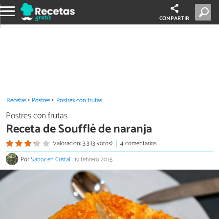
COMPARTIR
Recetas
Postres
Postres con frutas
Postres con frutas
Receta de Soufflé de naranja
Valoración: 3.3 (3 votos)
4 comentarios
Por
Sabor en Cristal
.
19 febrero 2015