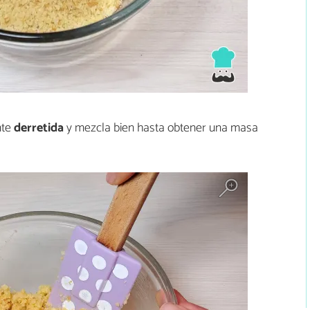
nte
derretida
y mezcla bien hasta obtener una masa