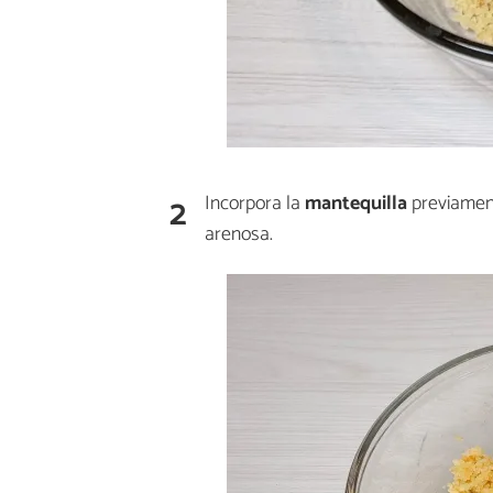
2
Incorpora la
mantequilla
previame
arenosa.