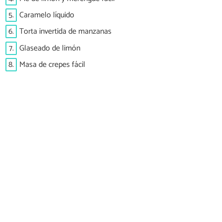
5.
Caramelo líquido
6.
Torta invertida de manzanas
7.
Glaseado de limón
8.
Masa de crepes fácil