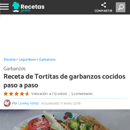
COMPARTIR
Recetas
Legumbres
Garbanzos
Garbanzos
Receta de Tortitas de garbanzos cocidos
paso a paso
Valoración: 4.7 (3 votos)
5 comentarios
Por
Loreley Ishida
.
Actualizado: 11 enero 2018