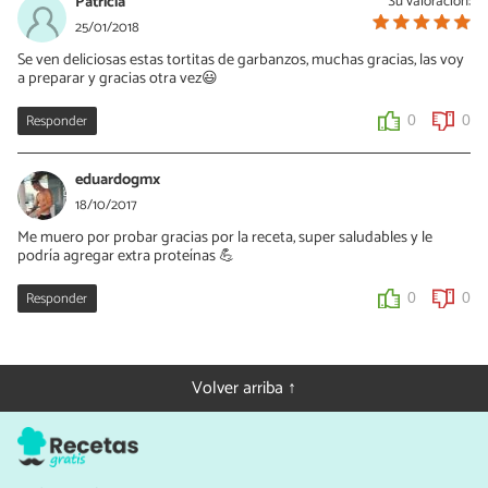
Patricia
Su valoración:
25/01/2018
Se ven deliciosas estas tortitas de garbanzos, muchas gracias, las voy
a preparar y gracias otra vez😃
Responder
0
0
eduardogmx
18/10/2017
Me muero por probar gracias por la receta, super saludables y le
podría agregar extra proteínas 💪
Responder
0
0
Volver arriba ↑