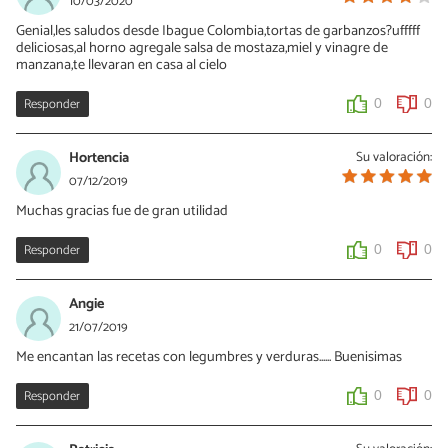
10/03/2020
Genial,les saludos desde Ibague Colombia,tortas de garbanzos?ufffff
deliciosas,al horno agregale salsa de mostaza,miel y vinagre de
manzana,te llevaran en casa al cielo
Responder
0
0
Hortencia
Su valoración:
07/12/2019
Muchas gracias fue de gran utilidad
Responder
0
0
Angie
21/07/2019
Me encantan las recetas con legumbres y verduras...... Buenisimas
Responder
0
0