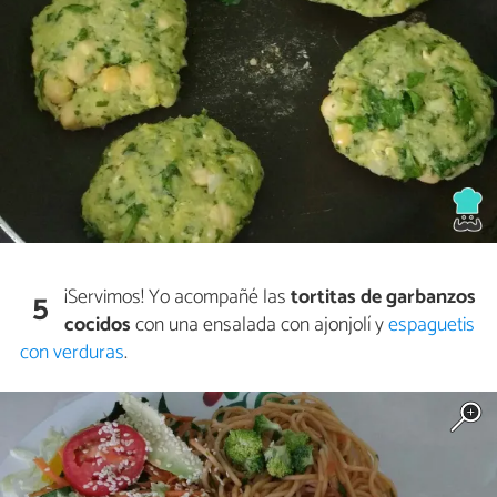
¡Servimos! Yo acompañé las
tortitas de garbanzos
5
cocidos
con una ensalada con ajonjolí y
espaguetis
con verduras
.