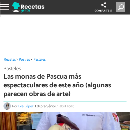
COMPARTIR
Recetas
Postres
Pasteles
Pasteles
Las monas de Pascua más
espectaculares de este año (algunas
parecen obras de arte)
Por
Eva López
, Editora Sénior.
1 abril 2026