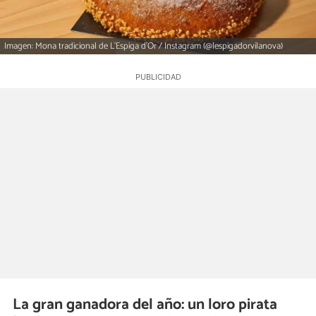
Imagen: Mona tradicional de L'Espiga d'Or / Instagram (@lespigadorvilanova)
La gran ganadora del año: un loro pirata