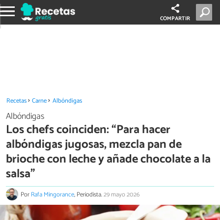
COMPARTIR
Recetas
Carne
Albóndigas
Albóndigas
Los chefs coinciden: “Para hacer
albóndigas jugosas, mezcla pan de
brioche con leche y añade chocolate a la
salsa”
Por
Rafa Mingorance
, Periodista.
29 mayo 2026