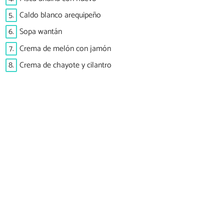
5.
Caldo blanco arequipeño
6.
Sopa wantán
7.
Crema de melón con jamón
8.
Crema de chayote y cilantro