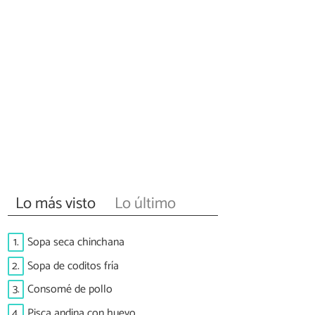
Lo más visto
Lo último
1.
Sopa seca chinchana
2.
Sopa de coditos fría
3.
Consomé de pollo
4.
Pisca andina con huevo