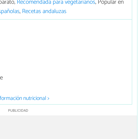
barato,
Recomendada para vegetarianos
, Popular en
spañolas
,
Recetas andaluzas
re
formación nutricional >