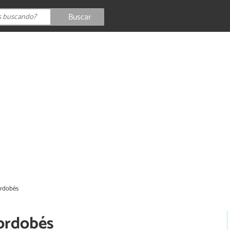
Buscar
ordobés
cordobés