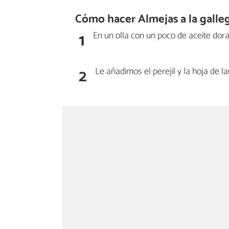
Cómo hacer Almejas a la galleg
1
En un olla con un poco de aceite doram
2
Le añadimos el perejil y la hoja de la