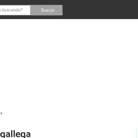
Buscar
ga
 gallega