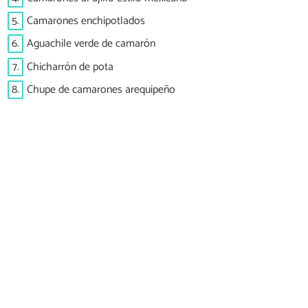
5.
Camarones enchipotlados
6.
Aguachile verde de camarón
7.
Chicharrón de pota
8.
Chupe de camarones arequipeño