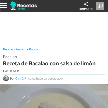
COMPARTIR
Recetas
Pescado
Bacalao
Bacalao
Receta de Bacalao con salsa de limón
1 comentario
Por
Cristi G P
.
Actualizado: 24 agosto 2017