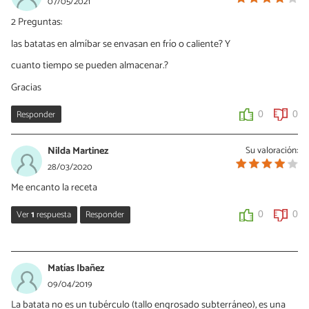
07/05/2021
2 Preguntas:
las batatas en almíbar se envasan en frío o caliente? Y
cuanto tiempo se pueden almacenar.?
Gracias
Responder
0
0
Nilda Martinez
Su valoración:
28/03/2020
Me encanto la receta
Ver
1
respuesta
Responder
0
0
Eleonor Fischer
30/03/2020
Matías Ibañez
¡Hola Nilda!
09/04/2019
Nos alegra muchisimo que te gustara la receta, gracias por
La batata no es un tubérculo (tallo engrosado subterráneo), es una