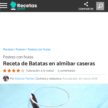
COMPARTIR
Recetas
Postres
Postres con frutas
Postres con frutas
Receta de Batatas en almíbar caseras
Valoración: 4 (2 votos)
3 comentarios
Por
Eleonor Fischer
, Cocinera y redactora.
Actualizado: 30 marzo 2018