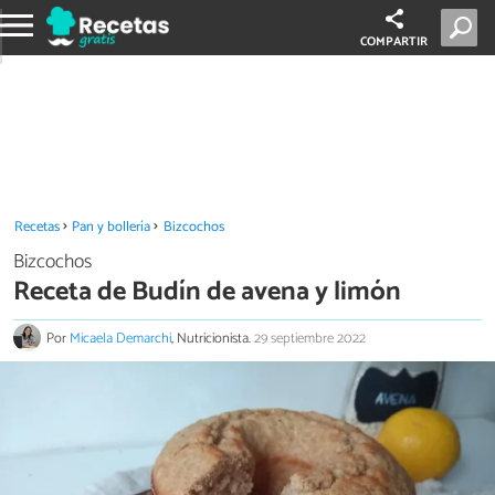
COMPARTIR
Recetas
Pan y bollería
Bizcochos
Bizcochos
Receta de Budín de avena y limón
Por
Micaela Demarchi
, Nutricionista.
29 septiembre 2022