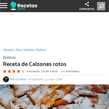
COMPARTIR
Recetas
Pan y bollería
Bollería
Bollería
Receta de Calzones rotos
Valoración: 3.9 (46 votos)
9 comentarios
Por
Elizabeth
.
Actualizado: 31 mayo 2018