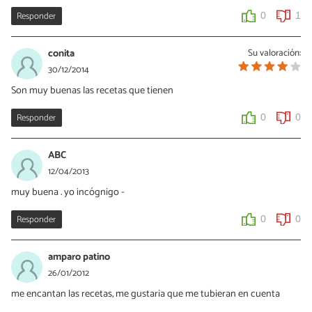
Responder
0
1
conita
Su valoración:
30/12/2014
Son muy buenas las recetas que tienen
Responder
0
0
ABC
12/04/2013
muy buena . yo incógnigo -
Responder
0
0
amparo patino
26/01/2012
me encantan las recetas, me gustaria que me tubieran en cuenta