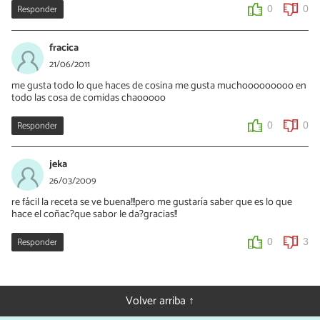
Responder
0
0
fracica
21/06/2011
me gusta todo lo que haces de cosina me gusta muchooooooooo en
todo las cosa de comidas chaooooo
Responder
0
0
jeka
26/03/2009
re fácil la receta se ve buena!!!pero me gustaría saber que es lo que
hace el coñac?que sabor le da?gracias!!
Responder
0
3
Volver arriba ↑