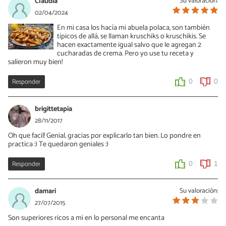
Claudia
Su valoración:
02/04/2024
En mi casa los hacía mi abuela polaca, son también
típicos de allá, se llaman kruschiks o kruschikis. Se
hacen exactamente igual salvo que le agregan 2
cucharadas de crema. Pero yo use tu receta y
salieron muy bien!
Responder
0
0
brigittetapia
28/11/2017
Oh que facil! Genial, gracias por explicarlo tan bien. Lo pondre en
practica :) Te quedaron geniales :)
Responder
0
1
damari
Su valoración:
27/07/2015
Son superiores ricos a mi en lo personal me encanta