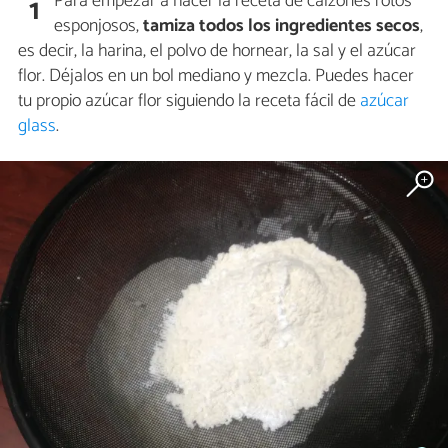
Para empezar a hacer la receta de calzones rotos
1
esponjosos,
tamiza todos los ingredientes secos
,
es decir, la harina, el polvo de hornear, la sal y el azúcar
flor. Déjalos en un bol mediano y mezcla. Puedes hacer
tu propio azúcar flor siguiendo la receta fácil de
azúcar
glass
.