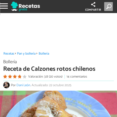
COMPARTIR
Recetas
Pan y bollería
Bollería
Bollería
Receta de Calzones rotos chilenos
Valoración: 3.8 (20 votos)
14 comentarios
Por
Dani León
.
Actualizado: 22 octubre 2025