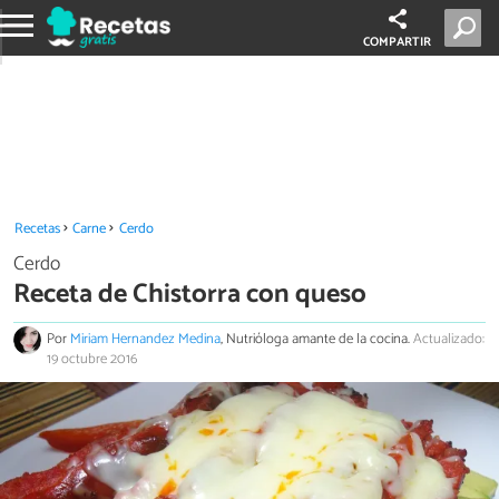
COMPARTIR
Recetas
Carne
Cerdo
Cerdo
Receta de Chistorra con queso
Por
Miriam Hernandez Medina
, Nutrióloga amante de la cocina.
Actualizado:
19 octubre 2016