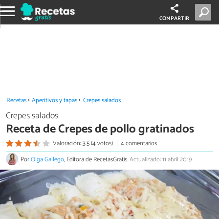
COMPARTIR
Recetas
Aperitivos y tapas
Crepes salados
Crepes salados
Receta de Crepes de pollo gratinados
Valoración: 3.5 (4 votos)
4 comentarios
Por
Olga Gallego
, Editora de RecetasGratis.
Actualizado: 11 abril 2019