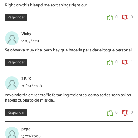
Right on-this hleepd me sort things right out.
Responder
0
0
Vicky
14/07/2011
Se observa muy rica ,pero hay que hacerla para dar el toque personal.
Responder
0
1
SR. X
26/04/2008
vaya mierda de receta!!!!le faltan ingredientes, como todas sean así os
habeis cubierto de mierda...
Responder
0
0
pepa
15/02/2008