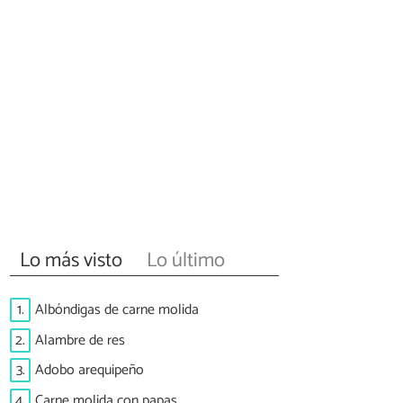
Lo más visto
Lo último
1.
Albóndigas de carne molida
2.
Alambre de res
3.
Adobo arequipeño
4.
Carne molida con papas