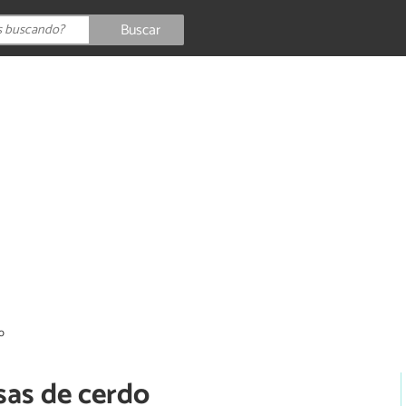
Buscar
o
as de cerdo