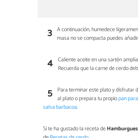
3
A continuación, humedece ligerame
masa no se compacta puedes añadir 
4
Caliente aceite en una sartén ampli
Recuerda que la carne de cerdo deb
5
Para terminar este plato y disfrutar
al plato o prepara tu propio
pan par
salsa barbacoa
.
Si te ha gustado la receta de
Hamburguesa
de
Recetas de cerdo
.