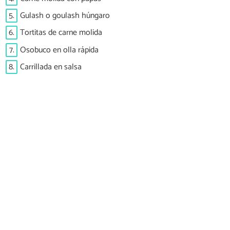
5.
Gulash o goulash húngaro
6.
Tortitas de carne molida
7.
Osobuco en olla rápida
8.
Carrillada en salsa