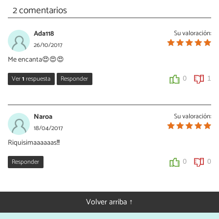
2 comentarios
Ada118
Su valoración:
26/10/2017
Me encanta😍😍😍
Ver
1
respuesta
Responder
0
1
Cris GRX
26/10/2017
Naroa
Su valoración:
¡Muchas gracias, Ada!
18/04/2017
Riquisimaaaaaas!!!
0
0
Responder
0
0
Volver arriba ↑