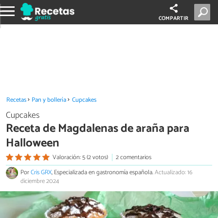
COMPARTIR
Recetas
Pan y bollería
Cupcakes
Cupcakes
Receta de Magdalenas de araña para
Halloween
Valoración: 5 (2 votos)
2 comentarios
Por
Cris GRX
, Especializada en gastronomía española.
Actualizado: 16
diciembre 2024