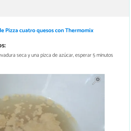
de Pizza cuatro quesos con Thermomix
s:
 levadura seca y una pizca de azúcar, esperar 5 minutos