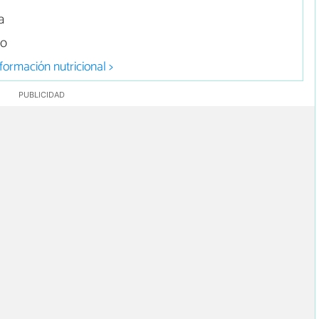
a
no
formación nutricional >