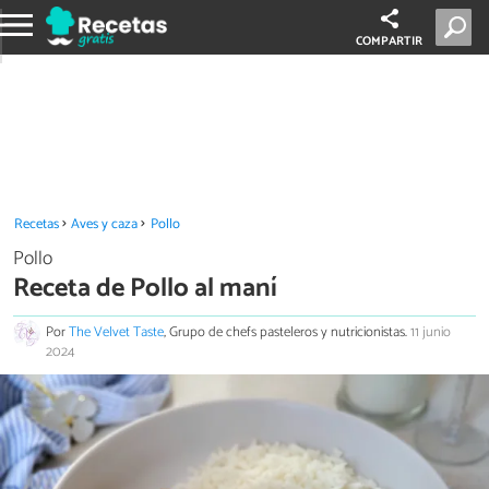
COMPARTIR
Recetas
Aves y caza
Pollo
Pollo
Receta de Pollo al maní
Por
The Velvet Taste
, Grupo de chefs pasteleros y nutricionistas.
11 junio
2024