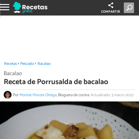
COMPARTIR
Recetas
Pescado
Bacalao
Bacalao
Receta de Porrusalda de bacalao
Por
Montse Morote Ortega
, Bloguera de cocina.
Actualizado: 3 marzo 2023