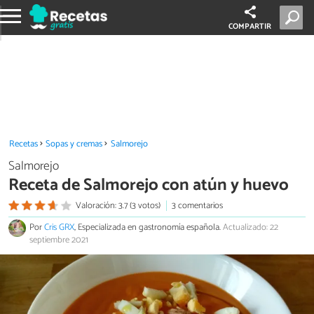
COMPARTIR
Recetas
Sopas y cremas
Salmorejo
Salmorejo
Receta de Salmorejo con atún y huevo
Valoración: 3.7 (3 votos)
3 comentarios
Por
Cris GRX
, Especializada en gastronomía española.
Actualizado: 22
septiembre 2021