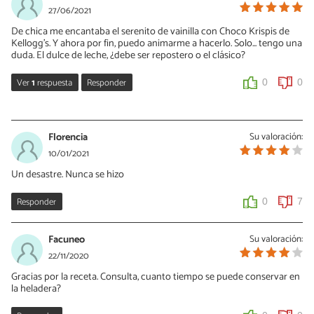
27/06/2021
De chica me encantaba el serenito de vainilla con Choco Krispis de
Kellogg's. Y ahora por fin, puedo animarme a hacerlo. Solo... tengo una
duda. El dulce de leche, ¿debe ser repostero o el clásico?
Ver
1
respuesta
Responder
0
0
Sharon
08/08/2023
Florencia
Su valoración:
El clásico, medio tarde la respuesta pero espero que les sirva a
10/01/2021
otros!
Un desastre. Nunca se hizo
1
0
Responder
0
7
Facuneo
Su valoración:
22/11/2020
Gracias por la receta. Consulta, cuanto tiempo se puede conservar en
la heladera?