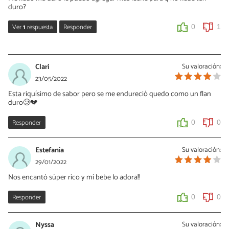
duro?
Ver
1
respuesta
Responder
0
1
Antonella
13/06/2023
Clari
Su valoración:
Proba ponerle menos almidon de maiz, exactamente para 1 litro
23/05/2022
de leche le quedan bien 55g de almidon.
Esta riquísimo de sabor pero se me endureció quedo como un flan
duro🥲💔
0
0
Responder
0
0
Estefania
Su valoración:
29/01/2022
Nos encantó súper rico y mí bebe lo adora!!
Responder
0
0
Nyssa
Su valoración: