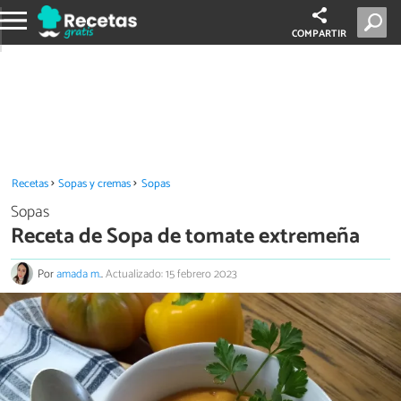
COMPARTIR
Recetas
Sopas y cremas
Sopas
Sopas
Receta de Sopa de tomate extremeña
Por
amada m.
.
Actualizado: 15 febrero 2023