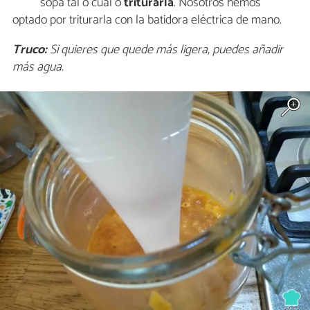
sopa tal o cual o
triturarla
. Nosotros hemos
optado por triturarla con la batidora eléctrica de mano.
Truco:
Si quieres que quede más ligera, puedes añadir
más agua.