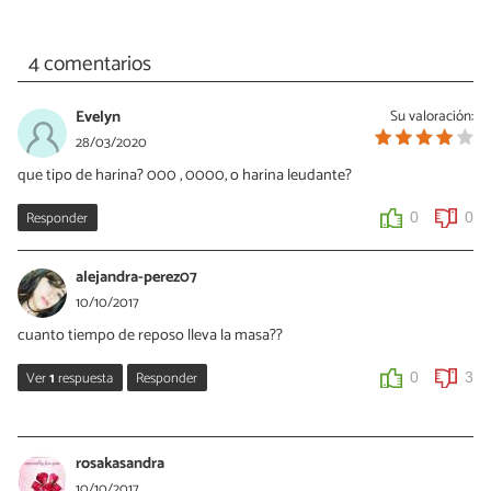
4 comentarios
Evelyn
Su valoración:
28/03/2020
que tipo de harina? 000 , 0000, o harina leudante?
Responder
0
0
alejandra-perez07
10/10/2017
cuanto tiempo de reposo lleva la masa??
Ver
1
respuesta
Responder
0
3
rocisilva
10/10/2017
rosakasandra
antes de cortarla 1 hora mas o menos
10/10/2017