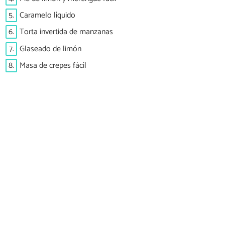
5.
Caramelo líquido
6.
Torta invertida de manzanas
7.
Glaseado de limón
8.
Masa de crepes fácil