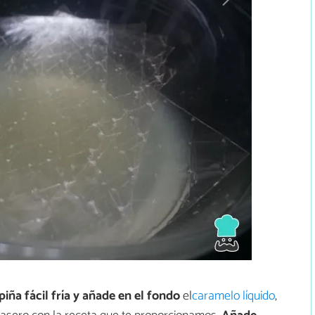
iña fácil fría y añade
en el fondo
el
caramelo líquido
,