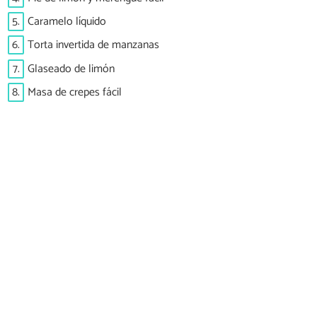
5.
Caramelo líquido
6.
Torta invertida de manzanas
7.
Glaseado de limón
8.
Masa de crepes fácil