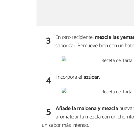
3
En otro recipiente,
mezcla las yemas
saborizar. Remueve bien con un bati
4
Incorpora el
azúcar
.
5
Añade la
maicena
y mezcla
nuevam
aromatizar la mezcla con un chorrit
un sabor más intenso.