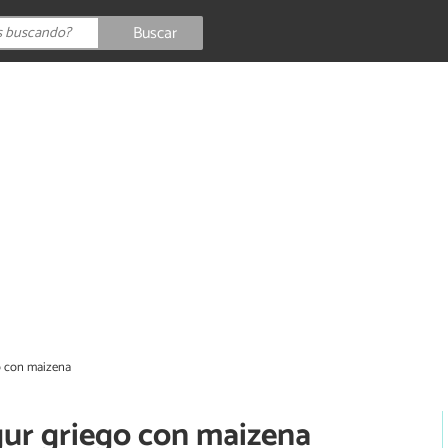
Buscar
o con maizena
gur griego con maizena