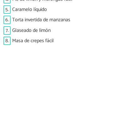
5.
Caramelo líquido
6.
Torta invertida de manzanas
7.
Glaseado de limón
8.
Masa de crepes fácil