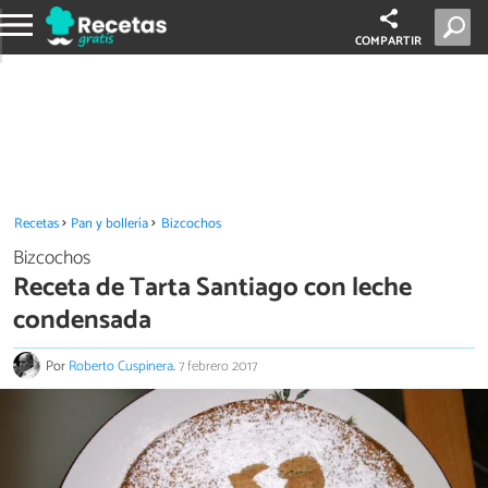
COMPARTIR
Recetas
Pan y bollería
Bizcochos
Bizcochos
Receta de Tarta Santiago con leche
condensada
Por
Roberto Cuspinera
.
7 febrero 2017