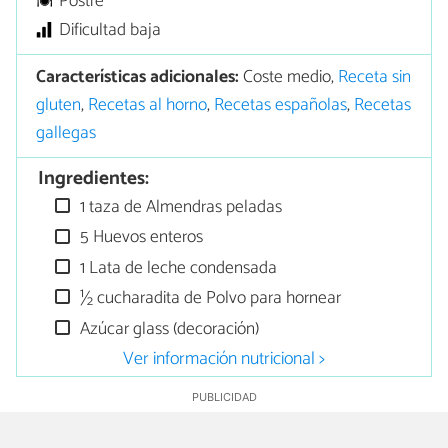
Postre
Dificultad baja
Características adicionales:
Coste medio,
Receta sin
gluten
,
Recetas al horno
,
Recetas españolas
,
Recetas
gallegas
Ingredientes:
1 taza de Almendras peladas
5 Huevos enteros
1 Lata de leche condensada
½ cucharadita de Polvo para hornear
Azúcar glass (decoración)
Ver información nutricional >