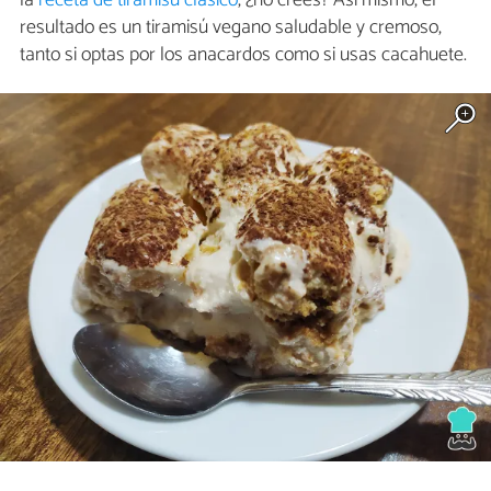
la
receta de tiramisú clásico
, ¿no crees? Así mismo, el
resultado es un tiramisú vegano saludable y cremoso,
tanto si optas por los anacardos como si usas cacahuete.