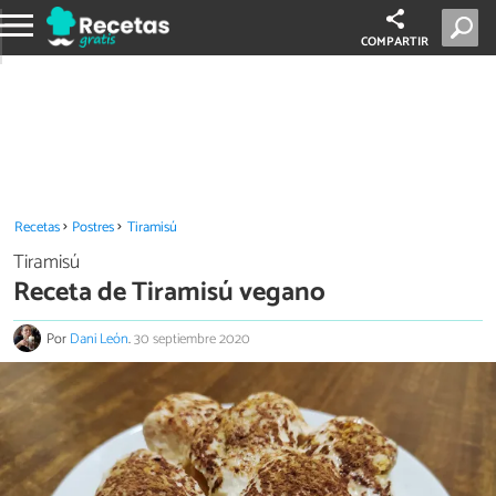
COMPARTIR
Recetas
Postres
Tiramisú
Tiramisú
Receta de Tiramisú vegano
Por
Dani León
.
30 septiembre 2020