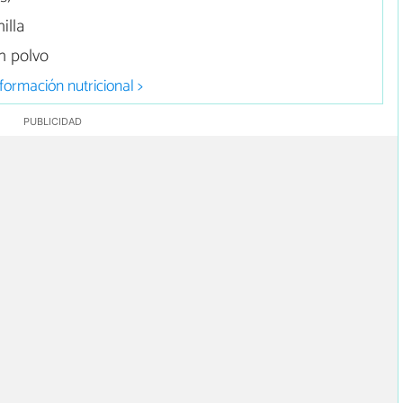
illa
n polvo
formación nutricional >