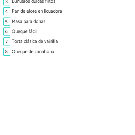
3.
Buñuelos dulces fritos
4.
Pan de elote en licuadora
5.
Masa para donas
6.
Queque fácil
7.
Torta clásica de vainilla
8.
Queque de zanahoria