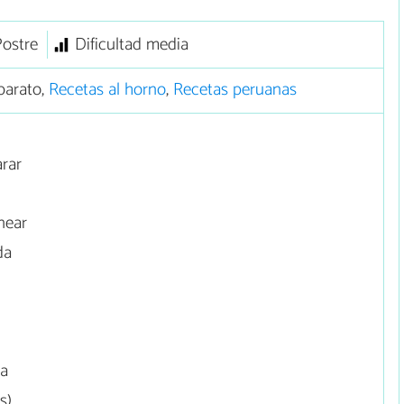
Postre
Dificultad media
barato,
Recetas al horno
,
Recetas peruanas
rar
near
da
ma
s)