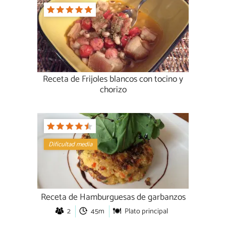
Receta de Frijoles blancos con tocino y
chorizo
Dificultad media
Receta de Hamburguesas de garbanzos
2
45m
Plato principal