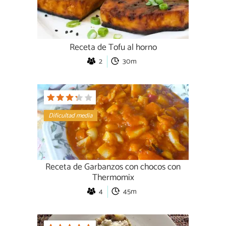
Receta de Tofu al horno
2
30m
Dificultad media
Receta de Garbanzos con chocos con
Thermomix
4
45m