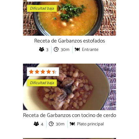
Dificultad baja
Receta de Garbanzos estofados
3
30m
Entrante
Dificultad baja
Receta de Garbanzos con tocino de cerdo
4
30m
Plato principal