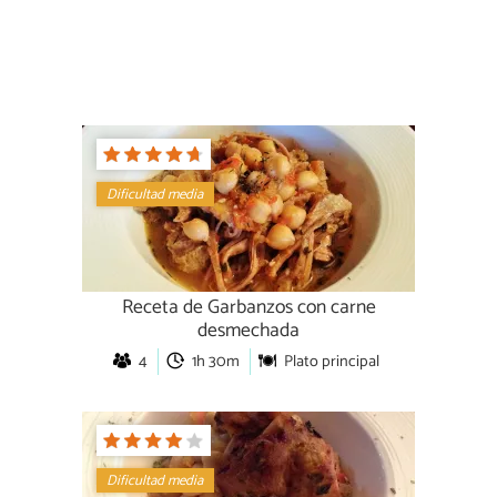
Dificultad media
Receta de Garbanzos con carne
desmechada
4
1h 30m
Plato principal
Dificultad media