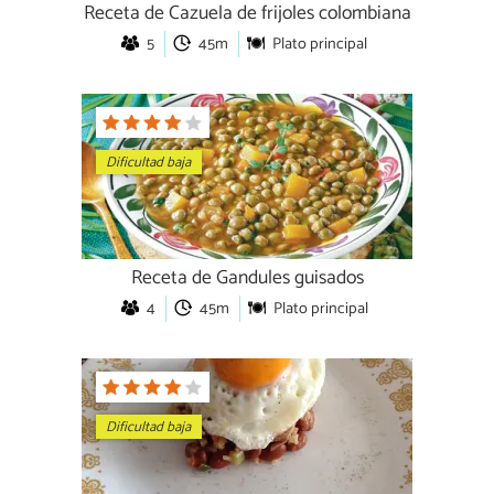
Receta de Cazuela de frijoles colombiana
5
45m
Plato principal
Dificultad baja
Receta de Gandules guisados
4
45m
Plato principal
Dificultad baja