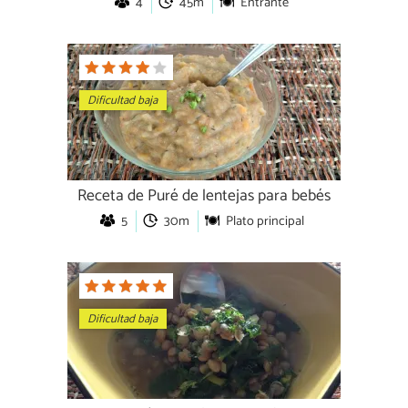
4
45m
Entrante
Dificultad baja
Receta de Puré de lentejas para bebés
5
30m
Plato principal
Dificultad baja