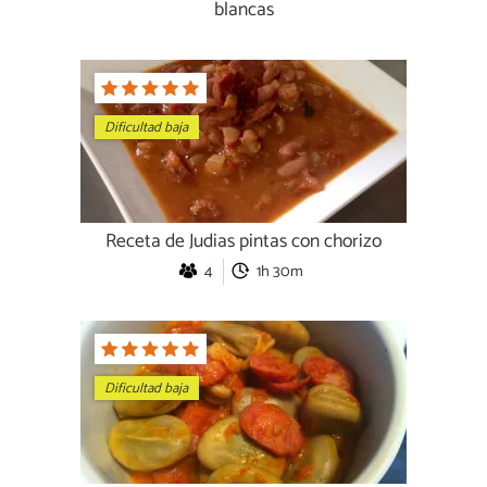
blancas
Dificultad baja
Receta de Judias pintas con chorizo
4
1h 30m
Dificultad baja