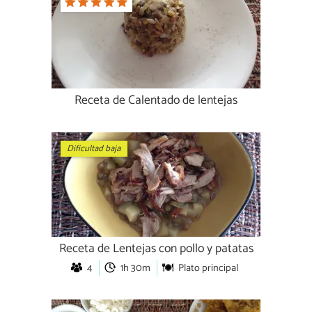
Receta de Calentado de lentejas
Dificultad baja
Receta de Lentejas con pollo y patatas
4
1h 30m
Plato principal