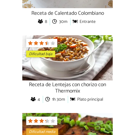
Receta de Calentado Colombiano
8
30m
Entrante
Dificultad baja
Receta de Lentejas con chorizo con
Thermomix
4
1h 30m
Plato principal
Dificultad media