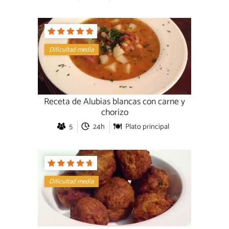
Dificultad media
Receta de Alubias blancas con carne y
chorizo
5
24h
Plato principal
Dificultad media