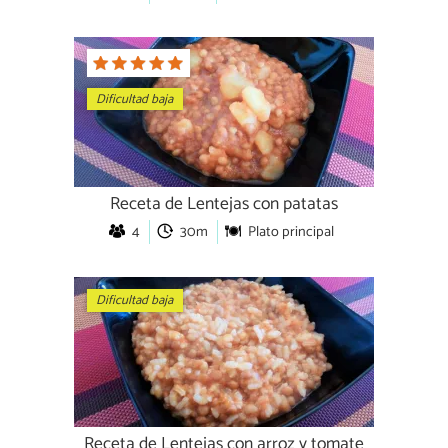
Dificultad baja
Receta de Lentejas con patatas
4
30m
Plato principal
Dificultad baja
Receta de Lentejas con arroz y tomate