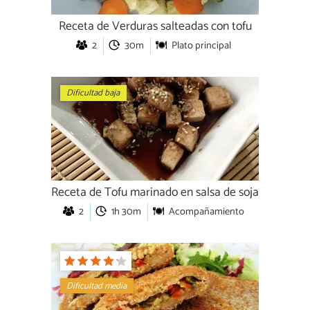
Receta de Verduras salteadas con tofu
2
30m
Plato principal
Dificultad baja
Receta de Tofu marinado en salsa de soja
2
1h 30m
Acompañamiento
Dificultad media