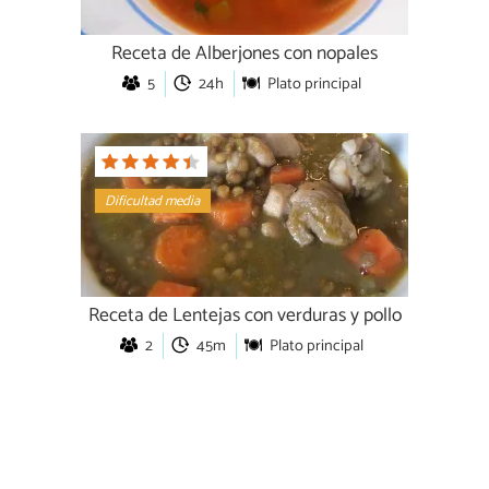
Receta de Alberjones con nopales
5
24h
Plato principal
Dificultad media
Receta de Lentejas con verduras y pollo
2
45m
Plato principal