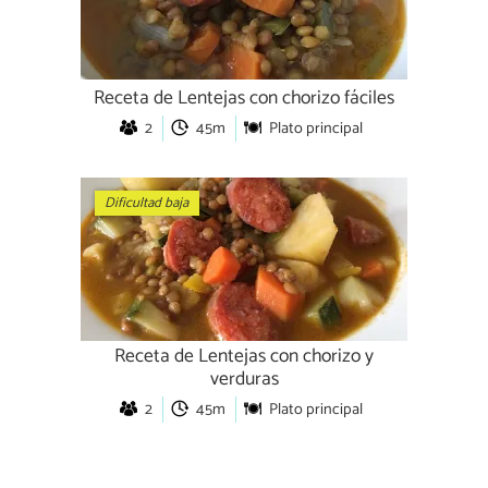
Receta de Lentejas con chorizo fáciles
2
45m
Plato principal
Dificultad baja
Receta de Lentejas con chorizo y
verduras
2
45m
Plato principal