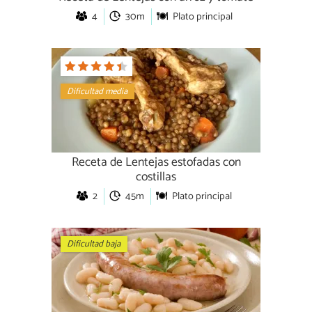
4
30m
Plato principal
Dificultad media
Receta de Lentejas estofadas con
costillas
2
45m
Plato principal
Dificultad baja