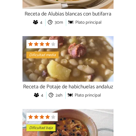
Receta de Alubias blancas con butifarra
4
30m
Plato principal
Dificultad media
Receta de Potaje de habichuelas andaluz
4
24h
Plato principal
Dificultad baja