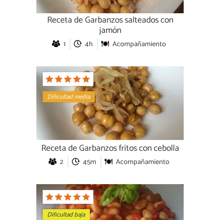
Receta de Garbanzos salteados con
jamón
1
4h
Acompañamiento
Dificultad media
Receta de Garbanzos fritos con cebolla
2
45m
Acompañamiento
Dificultad baja