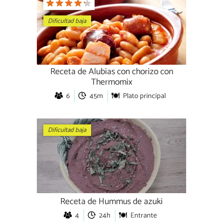
Dificultad baja
Receta de Alubias con chorizo con
Thermomix
6
45m
Plato principal
Dificultad baja
Receta de Hummus de azuki
4
24h
Entrante