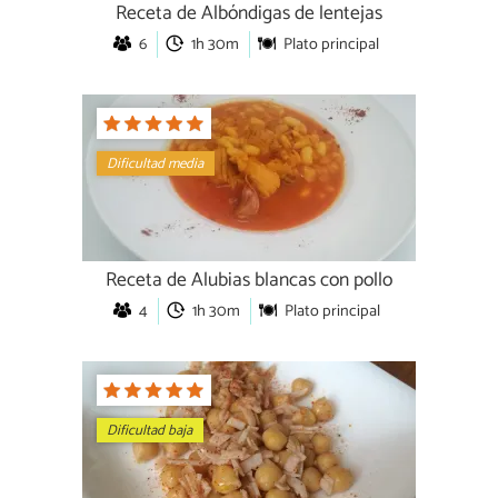
Receta de Albóndigas de lentejas
6
1h 30m
Plato principal
Dificultad media
Receta de Alubias blancas con pollo
4
1h 30m
Plato principal
Dificultad baja