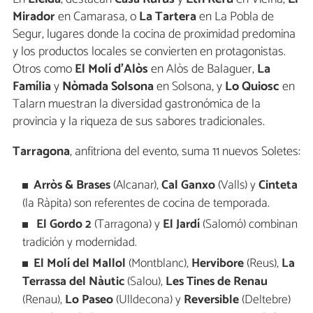
Mirador
en Camarasa, o
La Tartera
en La Pobla de
Segur, lugares donde la cocina de proximidad predomina
y los productos locales se convierten en protagonistas.
Otros como
El Molí d’Alòs
en Alòs de Balaguer,
La
Família
y
Nòmada Solsona
en Solsona, y
Lo Quiosc
en
Talarn muestran la diversidad gastronómica de la
provincia y la riqueza de sus sabores tradicionales.
Tarragona
, anfitriona del evento, suma 11 nuevos Soletes:
Arròs & Brases
(Alcanar),
Cal Ganxo
(Valls) y
Cinteta
(la Ràpita) son referentes de cocina de temporada.
El Gordo 2
(Tarragona) y
El Jardí
(Salomó) combinan
tradición y modernidad.
El Molí del Mallol
(Montblanc),
Hervibore
(Reus),
La
Terrassa del Nàutic
(Salou),
Les Tines de Renau
(Renau),
Lo Paseo
(Ulldecona) y
Reversible
(Deltebre)