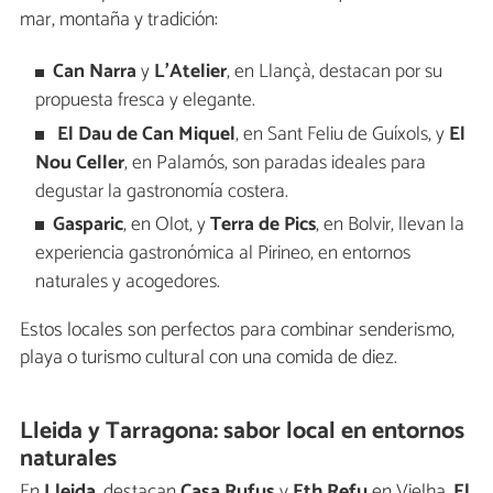
mar, montaña y tradición:
Can Narra
y
L’Atelier
, en Llançà, destacan por su
propuesta fresca y elegante.
El Dau de Can Miquel
, en Sant Feliu de Guíxols, y
El
Nou Celler
, en Palamós, son paradas ideales para
degustar la gastronomía costera.
Gasparic
, en Olot, y
Terra de Pics
, en Bolvir, llevan la
experiencia gastronómica al Pirineo, en entornos
naturales y acogedores.
Estos locales son perfectos para combinar senderismo,
playa o turismo cultural con una comida de diez.
Lleida y Tarragona: sabor local en entornos
naturales
En
Lleida
, destacan
Casa Rufus
y
Eth Refu
en Vielha,
El