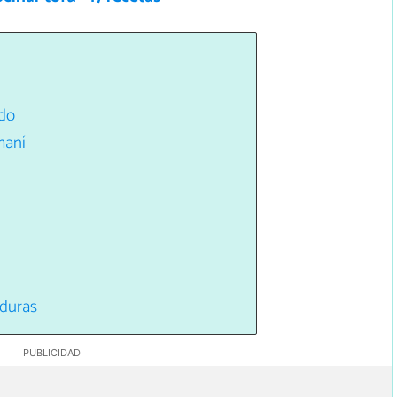
ido
maní
rduras