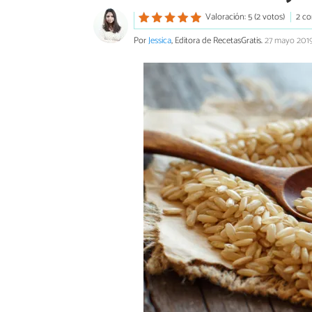
Valoración: 5 (2 votos)
2 co
Por
Jessica
, Editora de RecetasGratis.
27 mayo 201